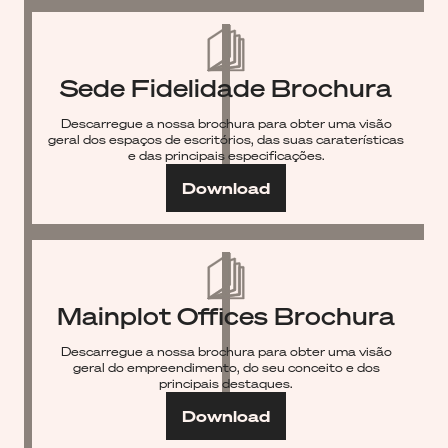
Sede Fidelidade Brochura
Descarregue a nossa brochura para obter uma visão
geral dos espaços de escritórios, das suas caraterísticas
e das principais especificações.
Download
Mainplot Offices Brochura
Descarregue a nossa brochura para obter uma visão
geral do empreendimento, do seu conceito e dos
principais destaques.
Download