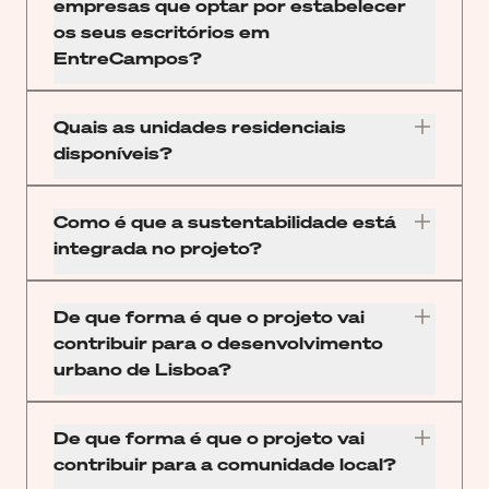
características atuais do mercado de
empresas que optar por estabelecer
de co-construção com o objetivo de
experiência única no bairro e na cidade.
Nhood.
Especial destaque para a rua principal
segundo semestre de 2027.
escritórios.
os seus escritórios em
envolver todos os stakeholders
Da moda ao desporto, do estilo de vida
O novo edifício sede da Fidelidade foi
de EntreCampos que terá uma
Os escritórios de EntreCampos têm
EntreCampos?
(comunidade local, empresários e
à tecnologia, o retalho será a âncora do
projetado pelo reconhecido gabinete de
curadoria especial na área do retalho,
uma localização premium, no novo
residentes), concebido para promover
projeto e o fio condutor de toda a
arquitetura Gensler, em conjunto com o
A acessibilidade e mobilidade são dois
com projetos criteriosamente
epicentro do CBD de Lisboa, e
um sentido um comunidade, ligação e
experiência orientada para a cidade, o
gabinete Promontório.
dos pontos fortes do projeto, que se
Quais as unidades residenciais
selecionados;
oferecem instalações premium.
pertença.
que criará um ambiente dinâmico,
situa no coração de Lisboa.
disponíveis?
Forte aposta no F&B que será um
EntreCampos foi distinguido com as
autêntico e vibrante, complementado
Projeto de grande dimensão, construído
elemento essencial, diferenciador e
mais exclusivas certificações de
No total, estarão disponíveis 249
por uma oferta única de F&B que reúne
de raiz. Uma oportunidade única para
exclusivo de toda a experiência.
práticas ambientais, sociais e de
unidades projetadas pelos arquitetos
Como é que a sustentabilidade está
diferentes conceitos, desde a
estar presente no centro da cidade de
Uma oferta única de tecnologia, moda,
governação: certificação WELL Gold,
Siza Vieira, Souto de Moura e Ana
integrada no projeto?
restauração sofisticada à mais
Lisboa, numa localização privilegiada e
lifestyle, desporto e lazer num único
que avalia um exigente conjunto de
Costa, desde apartamentos T0 a
descontraída.
num projeto exclusivo.
espaço comercial.
EntreCampos é um projeto inovador,
fatores relacionados com o bem-estar
apartamentos T5.
Quer seja durante a semana ou ao fim
Possibilidade de usufruir dos incentivos
criado de raiz e assente na
De que forma é que o projeto vai
dos utilizadores de escritórios; a
Apartamentos exclusivos e espaçosos,
de semana, de dia ou à noite, a
fiscais/financeiros disponibilizados pela
sustentabilidade.
contribuir para o desenvolvimento
certificação LEED Neighbourhood Gold,
tanto no interior como nos terraços
experiência de retalho e de F&B será
Câmara Municipal de Lisboa às
Como?
urbano de Lisboa?
atribuída pela primeira vez na Europa
exteriores, onde se destaca a utilização
distinta, exclusiva e, sem dúvida, uma
empresas que se instalem na cidade.
Utilização de ferramentas que ajudam a
Continental e que avalia a eficiência
de materiais e acabamentos de elevada
marca distintiva do projeto.
Revitalização e renovação de uma
estimar as emissões de carbono;
energética do projeto como um todo, ou
qualidade.
importante zona de Lisboa, criando
De que forma é que o projeto vai
Desempenho térmico e acesso à luz
o WiredScore Neighbourhood, atribuído,
uma nova centralidade na capital
contribuir para a comunidade local?
natural nos edifícios para além dos
pela primeira vez, a um projeto na
portuguesa.