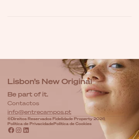
Lisbon’s New Original
Be part of it.
Contactos
info@entrecampos.pt
©Direitos Reservados Fidelidade Property 2026
Política de Privacidade
Política de Cookies